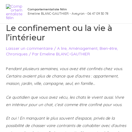
Aller
Navigation
Main
Comportementaliste félin
au
des
Emeline BLANC-GAUTHIER - Aveyron - 06 47 09 30 78
Men
contenu
articles
Le confinement ou la vie à
l’intérieur
Laisser un commentaire
/
A lire
,
Aménagement
,
Bien-être
,
Chroniques
/ Par
Emeline BLANC-GAUTHIER
P
endant plusieurs semaines, vous avez été confinés chez vous.
Certains avaient plus de chance que d’autres : appartement,
maison, jardin, ville, campagne, seul, en famille…
Ce
quotidien que vous avez vécu, les chats le vivent aussi. Vivre
en intérieur pour un chat, c’est comme être confiné pour vous.
Et oui ! En manquant le plus souvent d’espace, privés de la
possibilité de chasser voire contraints de cohabiter avec d’autres