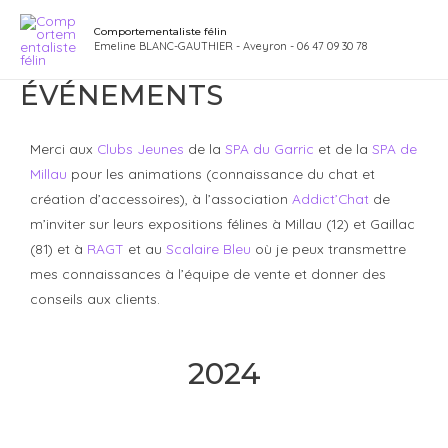
Aller
Main
Comportementaliste félin
au
Emeline BLANC-GAUTHIER - Aveyron - 06 47 09 30 78
Men
contenu
ÉVÉNEMENTS
Merci aux
Clubs Jeunes
de la
SPA du Garric
et de la
SPA de
Millau
pour les animations (connaissance du chat et
création d’accessoires), à l’association
Addict’Chat
de
m’inviter sur leurs expositions félines à Millau (12) et Gaillac
(81) et à
RAGT
et au
Scalaire Bleu
où je peux transmettre
mes connaissances à l’équipe de vente et donner des
conseils aux clients.
2024