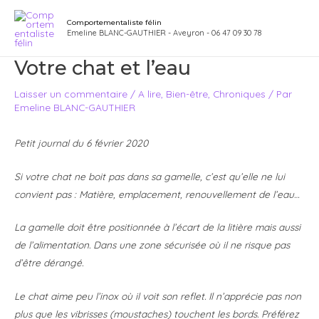
Aller
Navigation
Main
Comportementaliste félin
au
des
Emeline BLANC-GAUTHIER - Aveyron - 06 47 09 30 78
Men
contenu
articles
Votre chat et l’eau
Laisser un commentaire
/
A lire
,
Bien-être
,
Chroniques
/ Par
Emeline BLANC-GAUTHIER
P
etit journal du 6 février 2020
Si votre chat ne boit pas dans sa gamelle, c’est qu’elle ne lui
convient pas : Matière, emplacement, renouvellement de l’eau…
La gamelle doit être positionnée à l’écart de la litière mais aussi
de l’alimentation. Dans une zone sécurisée où il ne risque pas
d’être dérangé.
Le chat aime peu l’inox où il voit son reflet.
Il n’apprécie pas non
plus que les vibrisses (moustaches) touchent les bords.
Préférez