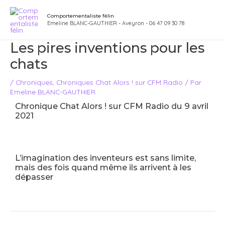
Aller
Navigation
Main
Comportementaliste félin
au
des
Emeline BLANC-GAUTHIER - Aveyron - 06 47 09 30 78
Men
contenu
articles
Les pires inventions pour les
chats
/
Chroniques
,
Chroniques Chat Alors ! sur CFM Radio
/ Par
Emeline BLANC-GAUTHIER
Chronique Chat Alors ! sur CFM Radio du 9 avril
2021
L’imagination des inventeurs est sans limite,
mais des fois quand même ils arrivent à les
dépasser