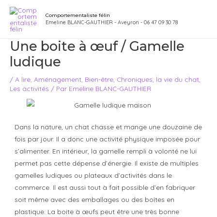
Aller
Navigation
Main
Comportementaliste félin
au
des
Emeline BLANC-GAUTHIER - Aveyron - 06 47 09 30 78
Men
contenu
articles
Une boite à œuf / Gamelle
ludique
/
A lire
,
Aménagement
,
Bien-être
,
Chroniques
,
la vie du chat
,
Les activités
/ Par
Emeline BLANC-GAUTHIER
Dans la nature, un chat chasse et mange une douzaine de
fois par jour. Il a donc une activité physique imposée pour
s’alimenter. En intérieur, la gamelle rempli à volonté ne lui
permet pas cette dépense d’énergie. Il existe de multiples
gamelles ludiques ou plateaux d’activités dans le
commerce. Il est aussi tout à fait possible d’en fabriquer
soit même avec des emballages ou des boîtes en
plastique. La boite à œufs peut être une très bonne