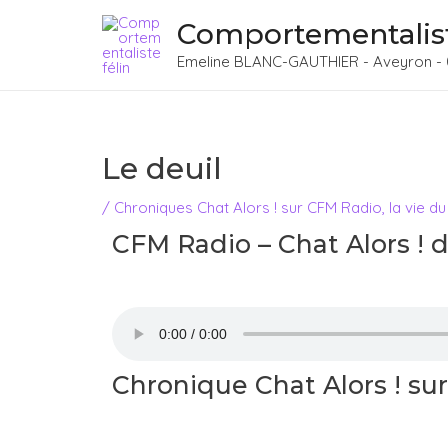
Aller
Navigation
Comportementalist
au
des
Emeline BLANC-GAUTHIER - Aveyron - 
contenu
articles
Le deuil
/
Chroniques Chat Alors ! sur CFM Radio
,
la vie du
CFM Radio – Chat Alors ! 
Chronique Chat Alors ! su